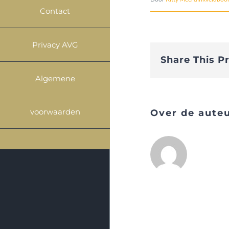
Contact
Privacy AVG
Share This P
Algemene
voorwaarden
Over de aute