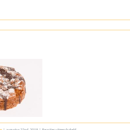
voor
om
|
augustus 22nd, 2019
|
Reacties uitgeschakeld