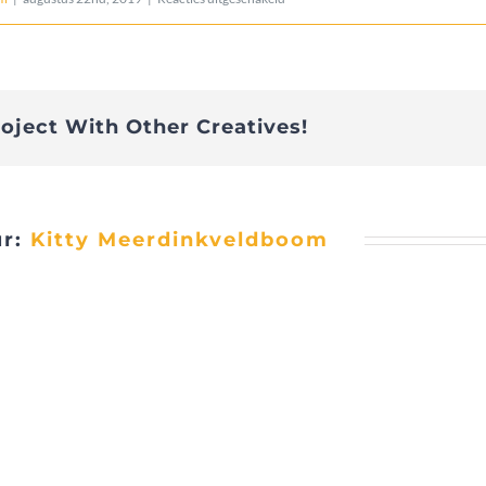
IMG_1561
roject With Other Creatives!
ur:
Kitty Meerdinkveldboom